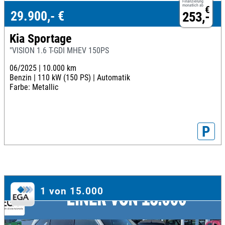
Finanzierung
monatlich ab
€
29.900,- €
253,-
Kia Sportage
"VISION 1.6 T-GDI MHEV 150PS
06/2025 |
10.000 km
Benzin |
110 kW (150 PS) |
Automatik
Farbe: Metallic
P
1 von 15.000