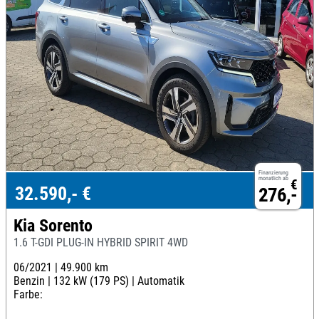
Finanzierung
monatlich ab
€
32.590,- €
276,-
Kia Sorento
1.6 T-GDI PLUG-IN HYBRID SPIRIT 4WD
06/2021 |
49.900 km
Benzin |
132 kW (179 PS) |
Automatik
Farbe: