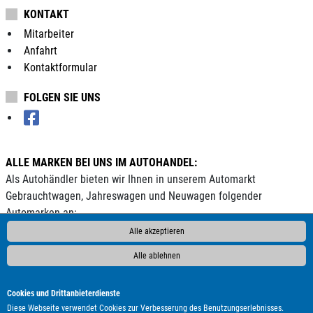
KONTAKT
Mitarbeiter
Anfahrt
Kontaktformular
FOLGEN SIE UNS
ALLE MARKEN BEI UNS IM AUTOHANDEL:
Als Autohändler bieten wir Ihnen in unserem Automarkt
Gebrauchtwagen, Jahreswagen und Neuwagen folgender
Automarken an:
Alle akzeptieren
ALPINA
Abarth
Adria
Aixam
Alfa Romeo
Audi
BMW
Bentley
Borgward
Bürstner
CS Reisemobile
Carado
Alle ablehnen
Carthago
Chausson
Chevrolet
Citroën
Corvette
Cupra
DAF
DFSK
DS Automobiles
Dacia
Dodge
Elnagh
Cookies und Drittanbieterdienste
Etrusco
Eura Mobil
Fiat
Fleurette
Ford
GWM
Diese Webseite verwendet Cookies zur Verbesserung des Benutzungserlebnisses.